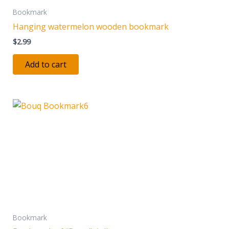
Bookmark
Hanging watermelon wooden bookmark
$
2.99
Add to cart
This
product
has
multiple
variants.
The
options
may
be
Bookmark
chosen