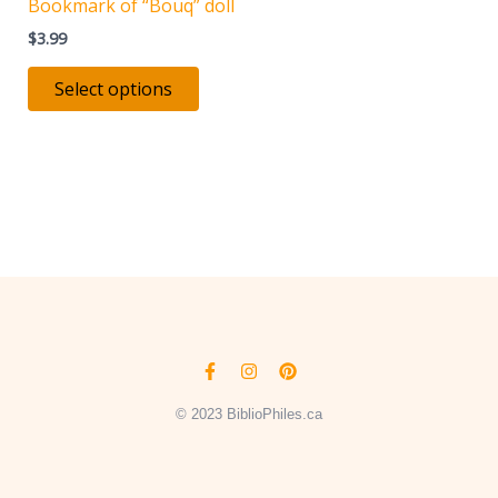
Bookmark of “Bouq” doll
on
$
3.99
the
product
Select options
page
Facebook-
Instagram
Pinterest
f
© 2023 BiblioPhiles.ca